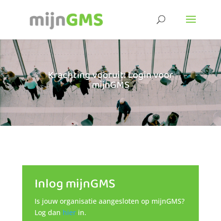
Krachting vooruit: Login voor
mijnGMS
Inlog mijnGMS
Is jouw organisatie aangesloten op mijnGMS?
Log dan
hier
in.